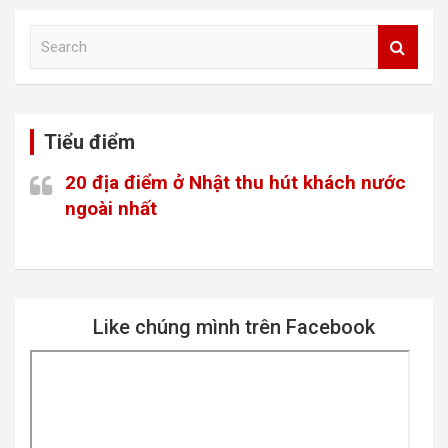
r
c
S
h
e
a
r
c
Tiểu điểm
h
20 địa điểm ở Nhật thu hút khách nước
ngoài nhất
Like chúng mình trên Facebook