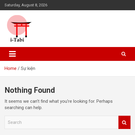
Skip
Saturday, August 8, 2026
to
content
Cổng thông tin du lịch Nhật Bản dành cho người Việt
i-Tabi
Home
Sự kiện
Nothing Found
It seems we can’t find what you’re looking for. Perhaps
searching can help.
S
e
a