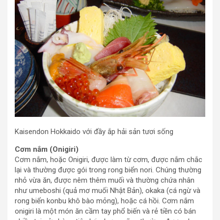
Kaisendon Hokkaido với đầy ắp hải sản tươi sống
Cơm nắm (Onigiri)
Cơm nắm, hoặc Onigiri, được làm từ cơm, được nắm chắc
lại và thường được gói trong rong biển nori. Chúng thường
nhỏ vừa ăn, được nêm thêm muối và thường chứa nhân
như umeboshi (quả mơ muối Nhật Bản), okaka (cá ngừ và
rong biển konbu khô bào mỏng), hoặc cá hồi. Cơm nắm
onigiri là một món ăn cầm tay phổ biến và rẻ tiền có bán