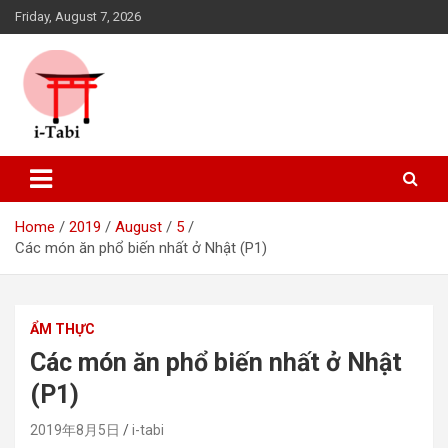
Skip
Friday, August 7, 2026
to
content
Cổng thông tin du lịch Nhật Bản dành cho người Việt
i-Tabi
Home
2019
August
5
Các món ăn phổ biến nhất ở Nhật (P1)
ẨM THỰC
Các món ăn phổ biến nhất ở Nhật
(P1)
2019年8月5日
i-tabi